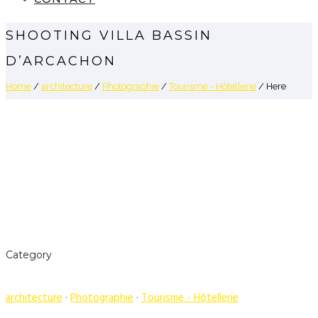
SHOOTING VILLA BASSIN
D’ARCACHON
Home
/
architecture
/
Photographie
/
Tourisme - Hôtellerie
/ Here
Category
architecture
·
Photographie
·
Tourisme - Hôtellerie