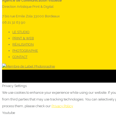
Agence de Communication Visuelle
Direction Artistique Print & Digital
7 bis rue Emile Zola 33000 Bordeaux
06 21 32 63 90
LE STUDIO
PRINT & WEB
RÉALISATION
PHOTOGRAPHIE
CONTACT
Privacy Settings
We use cookies to enhance your experience while using our website. If you
from third parties that may use tracking technologies. You can selectivel
process them, please check our
Privacy Policy
Youtube