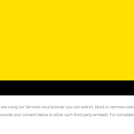
 are using our Services via a browser you can restrict, block or remove cook
y provide your consent below to allow such third party embeds. For complet