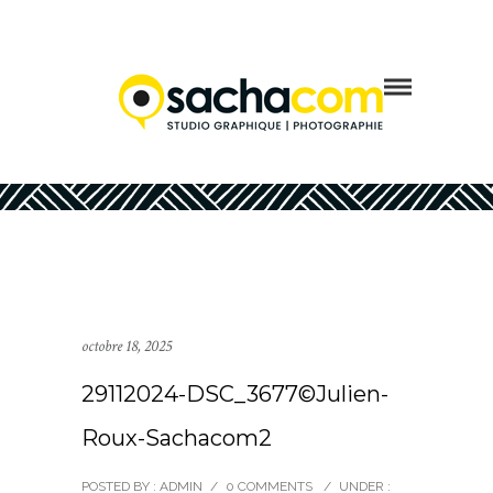
octobre 18, 2025
29112024-DSC_3677©Julien-
Roux-Sachacom2
POSTED BY : ADMIN
/
0 COMMENTS
/
UNDER :